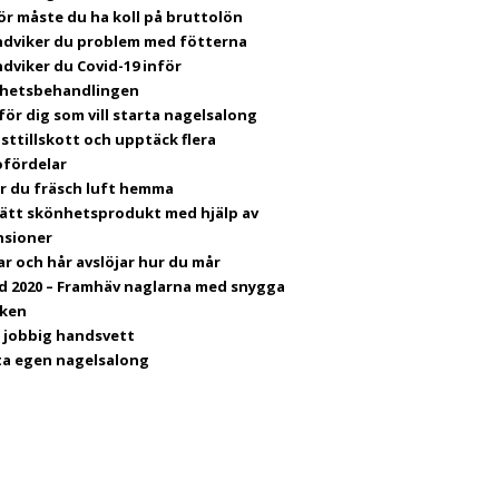
ör måste du ha koll på bruttolön
ndviker du problem med fötterna
dviker du Covid-19 inför
hetsbehandlingen
för dig som vill starta nagelsalong
sttillskott och upptäck flera
ofördelar
år du fräsch luft hemma
 rätt skönhetsprodukt med hjälp av
nsioner
ar och hår avslöjar hur du mår
d 2020 – Framhäv naglarna med snygga
ken
p jobbig handsvett
ta egen nagelsalong