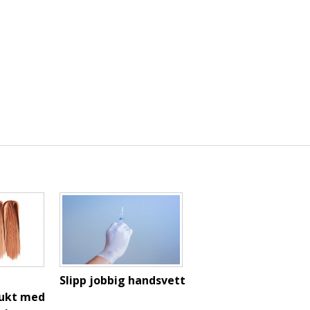
Slipp jobbig handsvett
Vår tids vanligaste
ukt med
skönhetsingrepp