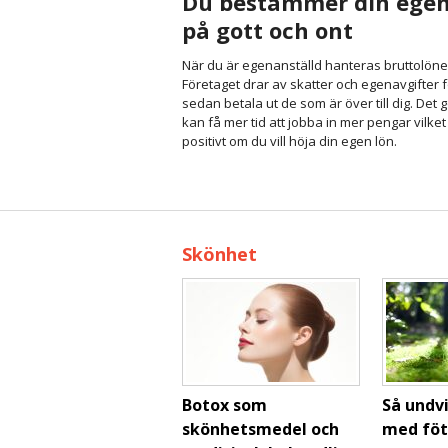
Du bestämmer din egen
på gott och ont
När du är egenanställd hanteras bruttolönen
Företaget drar av skatter och egenavgifter f
sedan betala ut de som är över till dig. Det g
kan få mer tid att jobba in mer pengar vilket
positivt om du vill höja din egen lön.
Skönhet
Botox som
Så undv
skönhetsmedel och
med föt