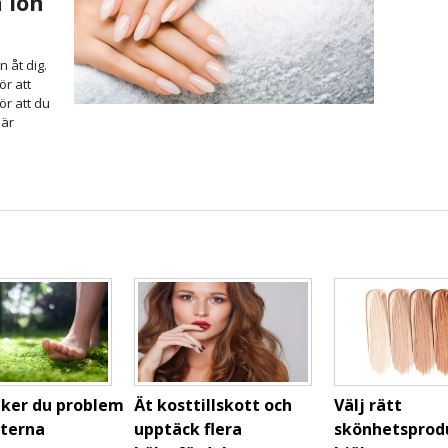
 lön
 åt dig.
ör att
ör att du
 är
iker du problem
Ät kosttillskott och
Välj rätt
terna
upptäck flera
skönhetsprod