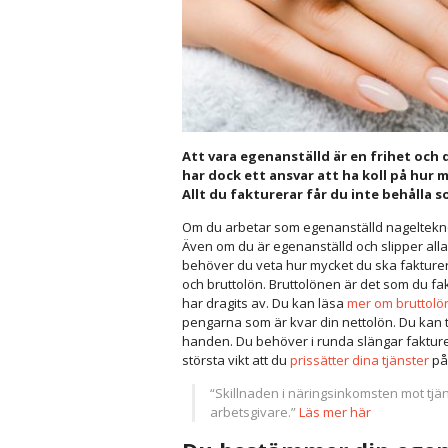
Att vara egenanställd är en frihet och 
har dock ett ansvar att ha koll på hur 
Allt du fakturerar får du inte behålla 
Om du arbetar som egenanställd nagelteknolo
Även om du är egenanställd och slipper alla
behöver du veta hur mycket du ska fakturera
och bruttolön. Bruttolönen är det som du fak
har dragits av. Du kan läsa
mer om bruttolö
pengarna som är kvar din nettolön. Du kan 
handen. Du behöver i runda slängar fakturera
största vikt att du
prissätter dina tjänster
på 
“Skillnaden i näringsinkomsten mot tjän
arbetsgivare.”
Läs mer här