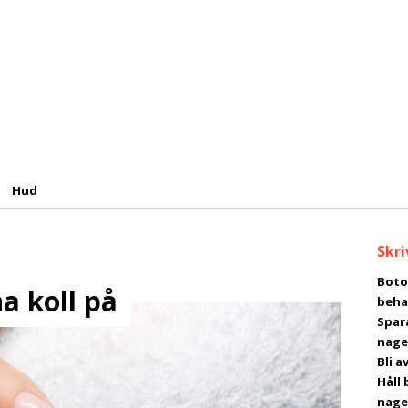
Hud
Skri
Boto
a koll på
beha
Spar
nage
Bli 
Håll 
nage