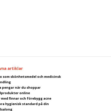
vna artiklar
x som skönhetsmedel och medicinsk
ndling
a pengar när du shoppar
lprodukter online
av med finnar och förebygg acne
bra hygienisk standard på din
lsalong