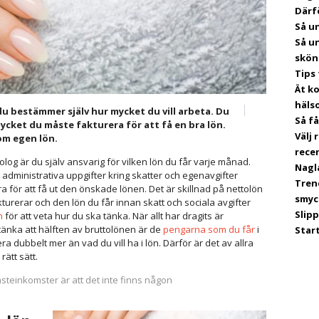
Därf
Så u
Så un
skön
Tips 
Ät ko
häls
du bestämmer själv hur mycket du vill arbeta. Du
Så f
mycket du måste fakturera för att få en bra lön.
Välj
som egen lön.
rece
g är du själv ansvarig för vilken lön du får varje månad.
Nagl
 administrativa uppgifter kring skatter och egenavgifter
Tren
 för att få ut den önskade lönen. Det är skillnad på nettolön
smyc
turerar och den lön du får innan skatt och sociala avgifter
Slip
n
för att veta hur du ska tänka. När allt har dragits är
tänka att hälften av bruttolönen är de
pengarna som du får
i
Star
 dubbelt mer än vad du vill ha i lön. Därför är det av allra
rätt sätt.
steinkomster är att det inte finns någon