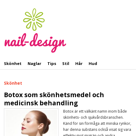
Skönhet
Naglar
Tips
Stil
Hår
Hud
Skönhet
Botox som skönhetsmedel och
medicinsk behandling
Botox är ett välkänt namn inom både
skönhets- och sjukvårdsbranschen.
Känd för sin förmåga att minska rynkor,
har denna substans också visat sig vara
effektiv mot migrän och andra