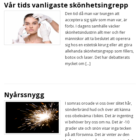
Vår tids vanligaste skönhetsingrepp
Den tid då man var tvungen att
acceptera sig själv som man var, är
förbi. I dagens samhälle väcker
skönhetsindustrin allt mer och fler
människor att ta beslutet att operera
sig hos en estetisk kirurg eller att göra
allehanda skönhetsingrepp som fillers,
botox och laser. Det har debatterats
mycket om […]
Nyårssnygg
I somras oroade vi oss över slitet hår,
sönderbränd hud och över att känna
oss obekväma i bikini. Det är ingenting
vi behöver bry oss om nu. Det är -10
grader ute och snön visar inga tecken
på att försvinna. Det är vinter av den