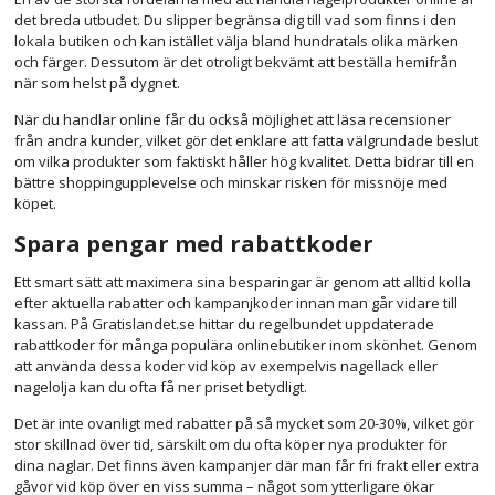
det breda utbudet. Du slipper begränsa dig till vad som finns i den
lokala butiken och kan istället välja bland hundratals olika märken
och färger. Dessutom är det otroligt bekvämt att beställa hemifrån
när som helst på dygnet.
När du handlar online får du också möjlighet att läsa recensioner
från andra kunder, vilket gör det enklare att fatta välgrundade beslut
om vilka produkter som faktiskt håller hög kvalitet. Detta bidrar till en
bättre shoppingupplevelse och minskar risken för missnöje med
köpet.
Spara pengar med rabattkoder
Ett smart sätt att maximera sina besparingar är genom att alltid kolla
efter aktuella rabatter och kampanjkoder innan man går vidare till
kassan. På Gratislandet.se hittar du regelbundet uppdaterade
rabattkoder för många populära onlinebutiker inom skönhet. Genom
att använda dessa koder vid köp av exempelvis nagellack eller
nagelolja kan du ofta få ner priset betydligt.
Det är inte ovanligt med rabatter på så mycket som 20-30%, vilket gör
stor skillnad över tid, särskilt om du ofta köper nya produkter för
dina naglar. Det finns även kampanjer där man får fri frakt eller extra
gåvor vid köp över en viss summa – något som ytterligare ökar