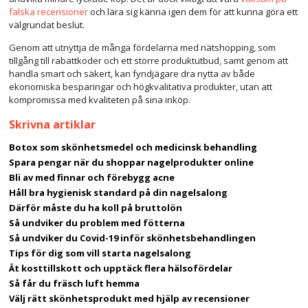
falska recensioner
och lära sig känna igen dem för att kunna göra ett
välgrundat beslut.
Genom att utnyttja de många fördelarna med nätshopping, som
tillgång till rabattkoder och ett större produktutbud, samt genom att
handla smart och säkert, kan fyndjägare dra nytta av både
ekonomiska besparingar och högkvalitativa produkter, utan att
kompromissa med kvaliteten på sina inköp.
Skrivna artiklar
Botox som skönhetsmedel och medicinsk behandling
Spara pengar när du shoppar nagelprodukter online
Bli av med finnar och förebygg acne
Håll bra hygienisk standard på din nagelsalong
Därför måste du ha koll på bruttolön
Så undviker du problem med fötterna
Så undviker du Covid-19 inför skönhetsbehandlingen
Tips för dig som vill starta nagelsalong
Ät kosttillskott och upptäck flera hälsofördelar
Så får du fräsch luft hemma
Välj rätt skönhetsprodukt med hjälp av recensioner