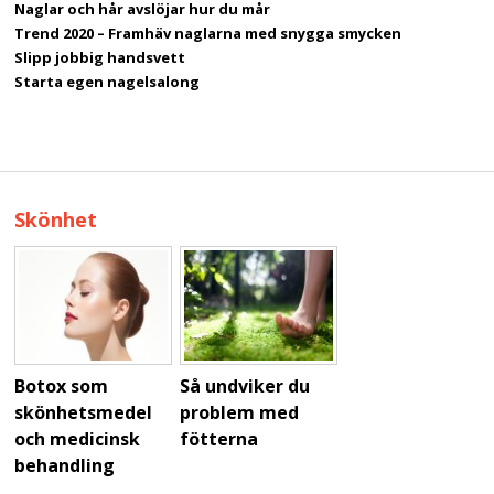
Naglar och hår avslöjar hur du mår
Trend 2020 – Framhäv naglarna med snygga smycken
Slipp jobbig handsvett
Starta egen nagelsalong
Skönhet
Botox som
Så undviker du
Ät kosttillskott
skönhetsmedel
problem med
och upptäck fler
och medicinsk
fötterna
hälsofördelar
behandling