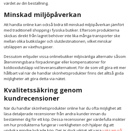
värdet av din beställning.
Minskad miljöpåverkan
Att handla online kan också bidra till minskad miljöpåverkan jämfört
med traditionell shopping i fysiska butiker. Eftersom produkterna
skickas direkt från lagret behöver inte lika många transporter ske
mellan olika butikslager och slutdestinationen, vilket minskar
utsläppen av växthusgaser.
Dessutom erbjuder vissa onlinebutiker miljövänliga alternativ såsom
återvinningsbara förpackningar eller kompensationer för
koldioxidutsläpp vid leveransalternativet. För de som vill göra ett mer
hållbart val när de handlar skönhetsprodukter finns det alltså goda
möjligheter att göra detta via nätet.
Kvalitetssäkring genom
kundrecensioner
När du handlar skönhetsprodukter online har du ofta möjlighet att
läsa detaljerade recensioner från andra kunder innan du
bestämmer dig för ett köp. Dessa recensioner ger värdefulla insikter
om hur produkterna fungerar i verkligheten och hjälper dig att
undvika mindre lyckade köp. Det är dock viktigt att vara
vaksam på