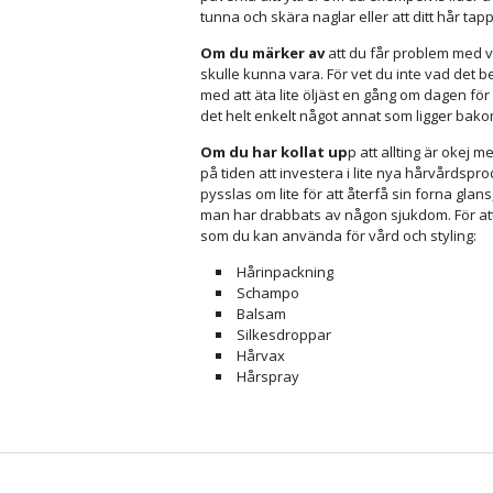
tunna och skära naglar eller att ditt hår tapp
Om du märker av
att du får problem med vis
skulle kunna vara. För vet du inte vad det b
med att äta lite öljäst en gång om dagen för 
det helt enkelt något annat som ligger bako
Om du har kollat up
p att allting är okej m
på tiden att investera i lite nya hårvårdspr
pysslas om lite för att återfå sin forna glan
man har drabbats av någon sjukdom. För att
som du kan använda för vård och styling:
Hårinpackning
Schampo
Balsam
Silkesdroppar
Hårvax
Hårspray