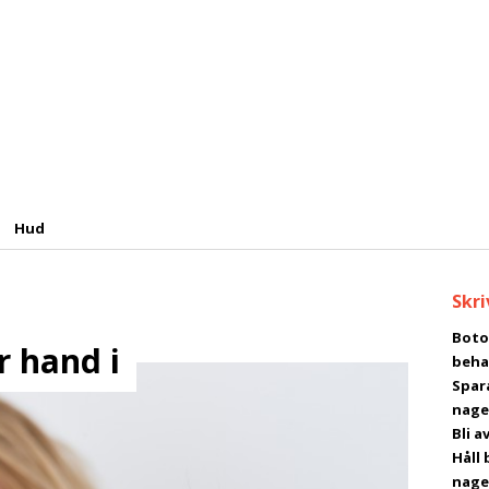
Hud
Skri
Boto
r hand i
beha
Spar
nage
Bli 
Håll 
nage