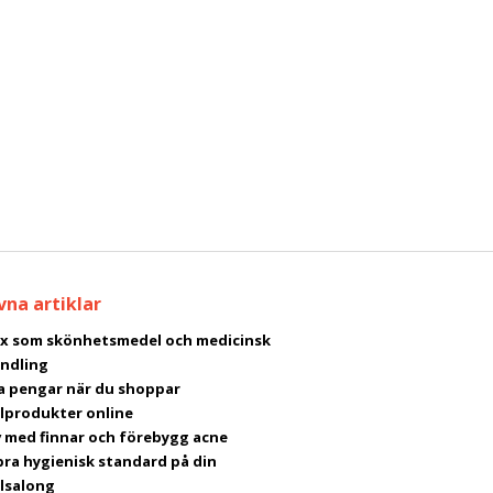
vna artiklar
x som skönhetsmedel och medicinsk
ndling
a pengar när du shoppar
lprodukter online
av med finnar och förebygg acne
bra hygienisk standard på din
lsalong