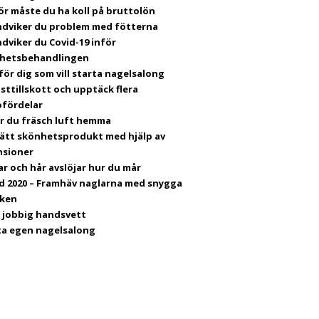
ör måste du ha koll på bruttolön
ndviker du problem med fötterna
dviker du Covid-19 inför
hetsbehandlingen
för dig som vill starta nagelsalong
sttillskott och upptäck flera
ofördelar
år du fräsch luft hemma
 rätt skönhetsprodukt med hjälp av
nsioner
ar och hår avslöjar hur du mår
d 2020 – Framhäv naglarna med snygga
ken
p jobbig handsvett
ta egen nagelsalong