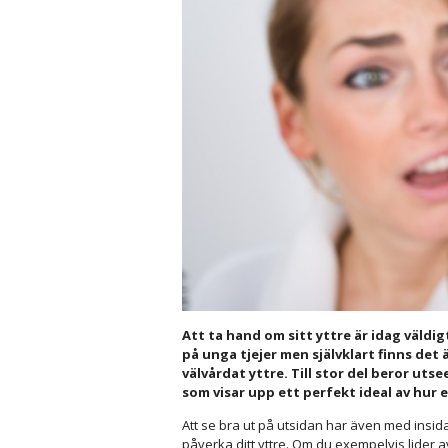
Att ta hand om sitt yttre är idag väldi
på unga tjejer men självklart finns det
välvårdat yttre. Till stor del beror ut
som visar upp ett perfekt ideal av hur e
Att se bra ut på utsidan har även med insid
påverka ditt yttre. Om du exempelvis lider a