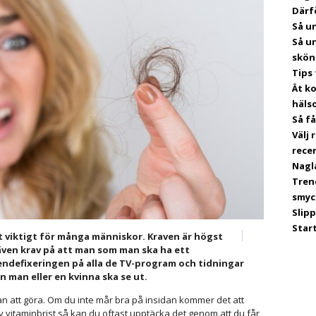
Därf
Så u
Så un
skön
Tips 
Ät ko
häls
Så f
Välj
rece
Nagl
Tren
smyc
Slip
Star
gt viktigt för många människor. Kraven är högst
 även krav på att man som man ska ha ett
seendefixeringen på alla de TV-program och tidningar
n man eller en kvinna ska se ut.
an att göra. Om du inte mår bra på insidan kommer det att
v vitaminbrist så kan du oftast upptäcka det genom att du får